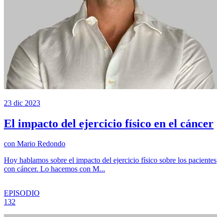
23 dic 2023
El impacto del ejercicio físico en el cáncer
con
Mario Redondo
Hoy hablamos sobre el impacto del ejercicio físico sobre los pacientes
con cáncer. Lo hacemos con M...
EPISODIO
132