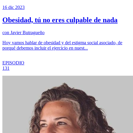
16 dic 2023
Obesidad, tú no eres culpable de nada
con
Javier Butragueño
Hoy vamos hablar de obesidad y del estigma social asociado, de
porqué debemos incluir el ejercicio en nuest...
EPISODIO
131