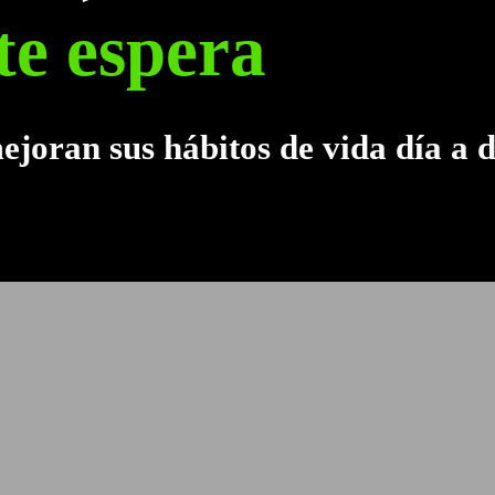
te espera
ía
joran sus hábitos de vida día a d