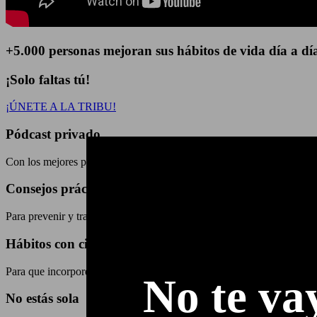
+5.000 personas
mejoran sus hábitos de vida día a dí
¡Solo faltas tú!
¡ÚNETE A LA TRIBU!
Pódcast privado
Con los mejores profesionales
Consejos prácticos
Para prevenir y tratar cada tema
Hábitos con ciencia
Para que incorporemos, en Tribu, de manera fácil
No te va
No estás sola