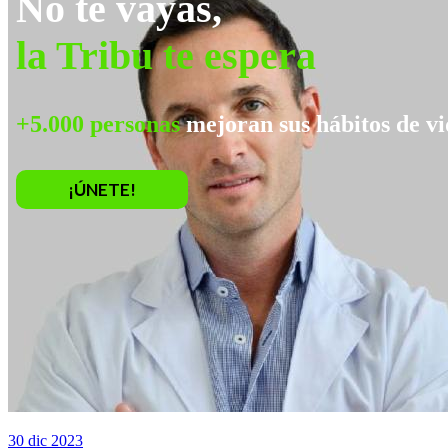
No te vayas,
la Tribu te espera
+5.000 personas
mejoran sus hábitos de vi
¡ÚNETE!
30 dic 2023