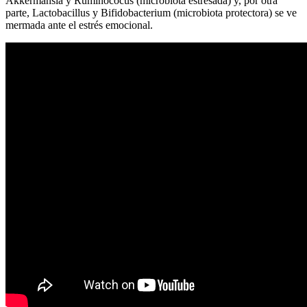
Akkermansia y Ruminococus (microbiota estresada) y, por otra
parte, Lactobacillus y Bifidobacterium (microbiota protectora) se ve
mermada ante el estrés emocional.