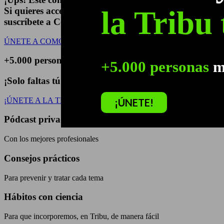
la Tribu 
Si quieres acceder al nuevo pódcast privado,
suscríbete a Como Soy y continúa mejorando tus hábi
ÚNETE A COMO SOY
+5.000 personas
mejoran sus hábitos de vidad día a d
+5.000 personas
me
¡Solo faltas tú!
¡ÚNETE A LA TRIBU!
¡ÚNETE!
Pódcast privado
Con los mejores profesionales
Consejos prácticos
Para prevenir y tratar cada tema
Hábitos con ciencia
Para que incorporemos, en Tribu, de manera fácil