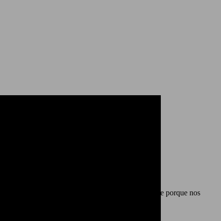
 hasta hace poco, a estas bebidas se les llamaba leche porque nos