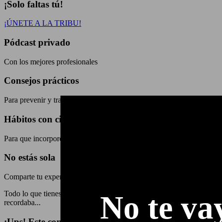
¡Solo faltas tú!
¡ÚNETE A LA TRIBU!
Pódcast privado
Con los mejores profesionales
Consejos prácticos
Para prevenir y tratar cada tema
Hábitos con ciencia
Para que incorporemos, en Tribu, de manera fácil
No estás sola
Comparte tu experiencia en el grupo de Telegram
Todo lo que tienes que saber sobre las bebidas vegetales Las bebidas v
No te va
recordaba...
¡Ups! Este contenido es privado.