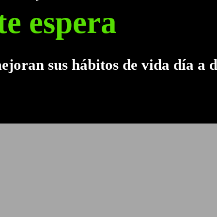
te espera
tos.
ía
joran sus hábitos de vida día a d