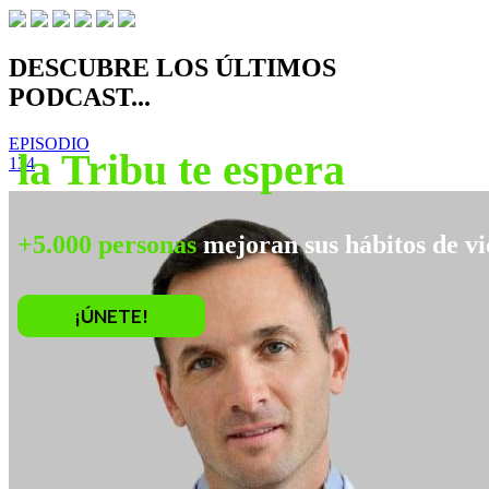
DESCUBRE LOS ÚLTIMOS
PODCAST...
No te vayas,
EPISODIO
la Tribu te espera
134
+5.000 personas
mejoran sus hábitos de vi
¡ÚNETE!