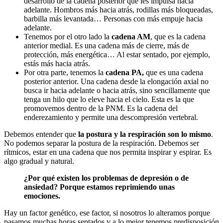
desarrollo de la cadena posterior que les impulsa hacia
adelante. Hombros más hacia atrás, rodillas más bloqueadas,
barbilla más levantada… Personas con más empuje hacia
adelante.
Tenemos por el otro lado la
cadena AM
, que es la cadena
anterior medial. Es una cadena más de cierre, más de
protección, más energética… Al estar sentado, por ejemplo,
estás más hacia atrás.
Por otra parte, tenemos la
cadena PA,
que es una cadena
posterior anterior. Una cadena desde la elongación axial no
busca ir hacia adelante o hacia atrás, sino sencillamente que
tenga un hilo que lo eleve hacia el cielo. Esta es la que
promovemos dentro de la PNM. Es la cadena del
enderezamiento y permite una descompresión vertebral.
Debemos entender que
la postura y la respiración son lo mismo
.
No podemos separar la postura de la respiración. Debemos ser
rítmicos, estar en una cadena que nos permita inspirar y espirar. Es
algo gradual y natural.
¿Por qué existen los problemas de depresión o de
ansiedad? Porque estamos reprimiendo unas
emociones.
Hay un factor genético, ese factor, si nosotros lo alteramos porque
pasamos muchas horas sentados y a lo mejor tenemos predisposición