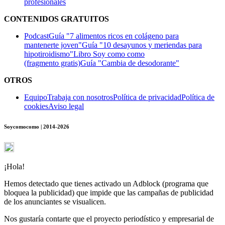
profesionales
CONTENIDOS GRATUITOS
Podcast
Guía "7 alimentos ricos en colágeno para
mantenerte joven"
Guía "10 desayunos y meriendas para
hipotiroidismo"
Libro Soy como como
(fragmento gratis)
Guía "Cambia de desodorante"
OTROS
Equipo
Trabaja con nosotros
Política de privacidad
Política de
cookies
Aviso legal
Soycomocomo | 2014-2026
¡Hola!
Hemos detectado que tienes activado un Adblock (programa que
bloquea la publicidad) que impide que las campañas de publicidad
de los anunciantes se visualicen.
Nos gustaría contarte que el proyecto periodístico y empresarial de