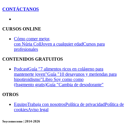
CONTÁCTANOS
CURSOS ONLINE
Cómo comer mejor,
con Núria Coll
Joven a cualquier edad
Cursos para
profesionales
CONTENIDOS GRATUITOS
Podcast
Guía "7 alimentos ricos en colágeno para
mantenerte joven"
Guía "10 desayunos y meriendas para
hipotiroidismo"
Libro Soy como como
(fragmento gratis)
Guía "Cambia de desodorante"
OTROS
Equipo
Trabaja con nosotros
Política de privacidad
Política de
cookies
Aviso legal
Soycomocomo | 2014-2026