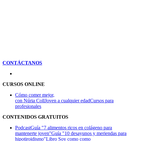
CONTÁCTANOS
CURSOS ONLINE
Cómo comer mejor,
con Núria Coll
Joven a cualquier edad
Cursos para
profesionales
CONTENIDOS GRATUITOS
Podcast
Guía "7 alimentos ricos en colágeno para
mantenerte joven"
Guía "10 desayunos y meriendas para
hipotiroidismo"
Libro Soy como como