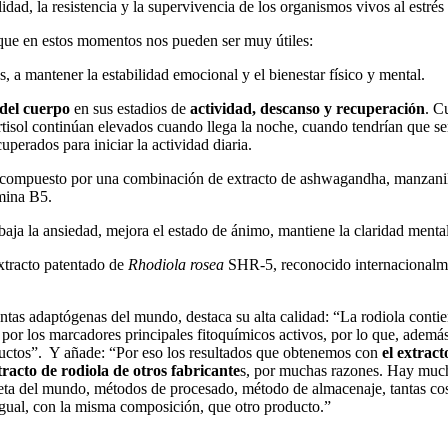
ad, la resistencia y la supervivencia de los organismos vivos al estrés 
ue en estos momentos nos pueden ser muy útiles:
s, a mantener la estabilidad emocional y el bienestar físico y mental.
 del cuerpo
en sus estadios de
actividad, descanso y recuperación
. C
rtisol continúan elevados cuando llega la noche, cuando tendrían que ser 
erados para iniciar la actividad diaria.
compuesto por una combinación de extracto de ashwagandha, manzanill
mina B5.
baja la ansiedad, mejora el estado de ánimo, mantiene la claridad mental
xtracto patentado de
Rhodiola rosea
SHR-5, reconocido internacionalmen
ntas adaptógenas del mundo, destaca su alta calidad: “La rodiola conti
 por los marcadores principales fitoquímicos activos, por lo que, además
oductos”. Y añade: “Por eso los resultados que obtenemos con
el extract
acto de rodiola de otros fabricante
s, por muchas razones. Hay mucho
creta del mundo, métodos de procesado, método de almacenaje, tantas co
igual, con la misma composición, que otro producto.”