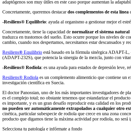
adaptógenos son muy útiles en este caso porque aumentan la adaptabilid
Concretamente, queremos destacar
dos complementos de esta línea
q
-Resiliens® Equilibrio
: ayuda al organismo a gestionar mejor el estré
Concretamente, tiene la capacidad de
normalizar el sistema natural
traduzca en trastornos del sueño. Esto ocurre porque los niveles de co
cambio, cuando nos despertamos, necesitamos estar descansados y recup
Resiliens
®
Equilibrio
está basado en la fórmula sinérgica ADAPT-L, 
(ADAPT-232S), que potencia la sinergia de la mezcla, junto con vita
-Resiliens® Rodiola
: es una ayuda para estados de depresión leve, re
Resiliens® Rodiola
es un complemento alimenticio que contiene un e
investigación científica en Suecia.
El doctor Panossian, uno de los más importantes investigadores de pla
es el complejo total; no obstante tenemos que estandarizar el producto
es importante, y es un gran desafío reproducir esta calidad en los pr
no pueden ser automáticamente extrapolados a cualquier otro extr
cinética, particular subespecie de rodiola que crece en una zona con
producto que digamos tiene la máxima actividad por rodiola, no será 
Selecciona tu patología e infórmate a fondo