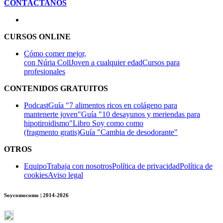
CONTÁCTANOS
CURSOS ONLINE
Cómo comer mejor,
con Núria Coll
Joven a cualquier edad
Cursos para
profesionales
CONTENIDOS GRATUITOS
Podcast
Guía "7 alimentos ricos en colágeno para
mantenerte joven"
Guía "10 desayunos y meriendas para
hipotiroidismo"
Libro Soy como como
(fragmento gratis)
Guía "Cambia de desodorante"
OTROS
Equipo
Trabaja con nosotros
Política de privacidad
Política de
cookies
Aviso legal
Soycomocomo | 2014-2026