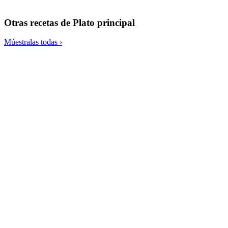
Canapé de polenta con mayonesa de aguacate y caviar de arame
Otras recetas de
Plato principal
Múestralas todas ›