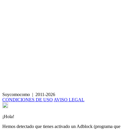
Salteado de verduras, boniato rallado y huevo pasado por agua
Milanesas de ternera
Arroz basmati salteado con brócoli y tofu ahumado
Lasaña de tofu, olivada y anchoa
Sopa de tomate y albahaca con salchichas
Wraps crudiveganos con salsa de aguacate
Soycomocomo
|
2011-2026
CONDICIONES DE USO
AVISO LEGAL
¡Hola!
Hemos detectado que tienes activado un Adblock (programa que