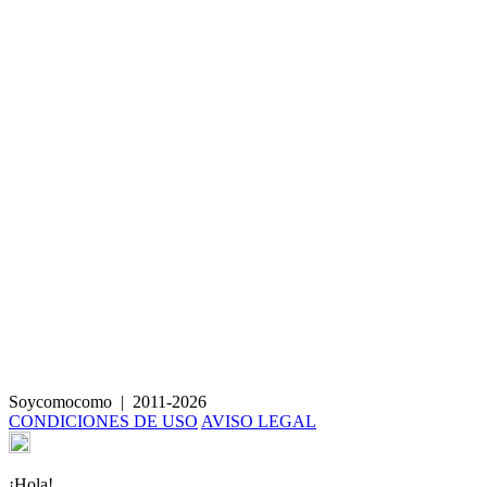
Gambas con pesto de calabacín
Soycomocomo
|
2011-2026
CONDICIONES DE USO
AVISO LEGAL
¡Hola!