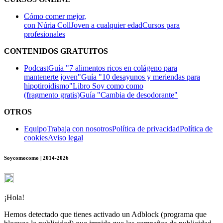
Cómo comer mejor,
con Núria Coll
Joven a cualquier edad
Cursos para
profesionales
CONTENIDOS GRATUITOS
Podcast
Guía "7 alimentos ricos en colágeno para
mantenerte joven"
Guía "10 desayunos y meriendas para
hipotiroidismo"
Libro Soy como como
(fragmento gratis)
Guía "Cambia de desodorante"
OTROS
Equipo
Trabaja con nosotros
Política de privacidad
Política de
cookies
Aviso legal
Soycomocomo | 2014-2026
¡Hola!
Hemos detectado que tienes activado un Adblock (programa que