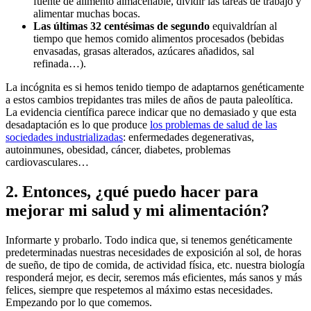
fuente de alimento almacenable, dividir las tareas de trabajo y
alimentar muchas bocas.
Las últimas 32 centésimas de segundo
equivaldrían al
tiempo que hemos comido alimentos procesados (bebidas
envasadas, grasas alterados, azúcares añadidos, sal
refinada…).
La incógnita es si hemos tenido tiempo de adaptarnos genéticamente
a estos cambios trepidantes tras miles de años de pauta paleolítica.
La evidencia científica parece indicar que no demasiado y que esta
desadaptación es lo que produce
los problemas de salud de las
sociedades industrializadas
: enfermedades degenerativas,
autoinmunes, obesidad, cáncer, diabetes, problemas
cardiovasculares…
2. Entonces, ¿qué puedo hacer para
mejorar mi salud y mi alimentación?
Informarte y probarlo. Todo indica que, si tenemos genéticamente
predeterminadas nuestras necesidades de exposición al sol, de horas
de sueño, de tipo de comida, de actividad física, etc. nuestra biología
responderá mejor, es decir, seremos más eficientes, más sanos y más
felices, siempre que respetemos al máximo estas necesidades.
Empezando por lo que comemos.