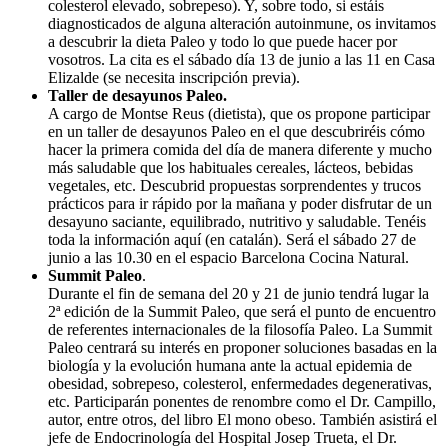
colesterol elevado, sobrepeso). Y, sobre todo, si estáis
diagnosticados de alguna alteración autoinmune, os invitamos
a descubrir la dieta Paleo y todo lo que puede hacer por
vosotros. La cita es el sábado día 13 de junio a las 11 en Casa
Elizalde (se necesita inscripción previa).
Taller de desayunos Paleo.
A cargo de Montse Reus (dietista), que os propone participar
en un taller de desayunos Paleo en el que descubriréis cómo
hacer la primera comida del día de manera diferente y mucho
más saludable que los habituales cereales, lácteos, bebidas
vegetales, etc. Descubrid propuestas sorprendentes y trucos
prácticos para ir rápido por la mañana y poder disfrutar de un
desayuno saciante, equilibrado, nutritivo y saludable. Tenéis
toda la información aquí (en catalán). Será el sábado 27 de
junio a las 10.30 en el espacio Barcelona Cocina Natural.
Summit Paleo
.
Durante el fin de semana del 20 y 21 de junio tendrá lugar la
2ª edición de la Summit Paleo, que será el punto de encuentro
de referentes internacionales de la filosofía Paleo. La Summit
Paleo centrará su interés en proponer soluciones basadas en la
biología y la evolución humana ante la actual epidemia de
obesidad, sobrepeso, colesterol, enfermedades degenerativas,
etc. Participarán ponentes de renombre como el Dr. Campillo,
autor, entre otros, del libro El mono obeso. También asistirá el
jefe de Endocrinología del Hospital Josep Trueta, el Dr.