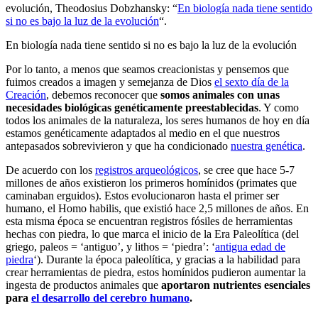
evolución, Theodosius Dobzhansky: “
En biología nada tiene sentido
si no es bajo la luz de la evolución
“.
En biología nada tiene sentido si no es bajo la luz de la evolución
Por lo tanto, a menos que seamos creacionistas y pensemos que
fuimos creados a imagen y semejanza de Dios
el sexto día de la
Creación
, debemos reconocer que
somos animales con unas
necesidades biológicas genéticamente preestablecidas
. Y como
todos los animales de la naturaleza, los seres humanos de hoy en día
estamos genéticamente adaptados al medio en el que nuestros
antepasados sobrevivieron y que ha condicionado
nuestra genética
.
De acuerdo con los
registros arqueológicos
, se cree que hace 5-7
millones de años existieron los primeros homínidos (primates que
caminaban erguidos). Estos evolucionaron hasta el primer ser
humano, el Homo habilis, que existió hace 2,5 millones de años. En
esta misma época se encuentran registros fósiles de herramientas
hechas con piedra, lo que marca el inicio de la Era Paleolítica (del
griego, paleos = ‘antiguo’, y lithos = ‘piedra’: ‘
antigua edad de
piedra
‘). Durante la época paleolítica, y gracias a la habilidad para
crear herramientas de piedra, estos homínidos pudieron aumentar la
ingesta de productos animales que
aportaron nutrientes esenciales
para
el desarrollo del cerebro humano
.