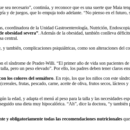
que sea necesario”, continúa, y reconoce que es una suerte que Maia t
gría y de juegos, que lo empuja todo adelante. “No pienso en el futuro, 
ias, coordinadora de la Unidad Gastroenterología, Nutrición, Endoscopia
 de obesidad severa”
. Además de la obesidad, también conlleva déficits
a central.
je, y también, complicaciones psiquiátricas, como son alteraciones del
on el síndrome de Prader-Willi. “El primer año de vida son pacientes de
 talla, pero un peso elevado”. Por ello, los padres deben tener claros en
con los colores del semáforo
. En rojo, los que los niños con este sín
 (cereales, frutas, pescado, carne, aceite de oliva, frutos secos, lácteo
ún la edad, y adapta el menú al peso para la talla y las necesidades espe
seguido una dieta muy hipocalórica. “Ah”, dice la doctora, “y también p
nte y obligatoriamente todas las recomendaciones nutricionales
que 