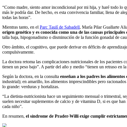
“Como madre, siento amor incondicional por mi hija, y haré todo lo 
más le podría dar. De hecho, es esta convivencia familiar, llena de ale
todas las horas”.
Mientras tanto, en el
Parc Taulí de Sabadell
, María Pilar Guallarte Al
origen genético y es conocida como una de las causas principales
talla baja, hipogonadismo o disminución de la función gonadal de caus
Otro ámbito, el cognitivo, que puede derivar en déficits de aprendiza
compulsivamente.
La doctora retoma las complicaciones nutricionales de los pacientes c
tienen un peso bajo”. A partir del año y medio “tienen un retraso en la
Según la doctora, en la consulta
enseñan a los padres los alimentos 
industrial); en amarillo, los alimentos imprescindibles pero racionados
lo grande: verduras y hortalizas.
“La dietista-nutricionista hace un seguimiento mensual o trimestral, seg
suelen necesitar suplementos de calcio y de vitamina D, si es que han 
cada niño”.
En resumen,
el síndrome de Prader-Willi exige cumplir estrictame