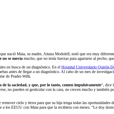
 que nació Maia, su madre, Aitana Modolell, notó que era muy diferente d
e no se movía
mucho, que no tenía fuerzas para agarrarse al pecho, que 
ales en busca de un diagnóstico. En el
Hospital Universitario Quirón-
ebas antes de llegar a un diagnóstico. Al cabo de un mes de investigac
ome de Prader-Willi.
la de la saciedad, y que, por lo tanto, comen impulsivamente
“, dice
rse, no pueden ni gesticular con la cara, no crecen mucho y también pu
e remover cielo y tierra para que su hija tenga todas las oportunidade
 fue a los EEUU con Maia para que la recibiera con meses. “Le doy dos