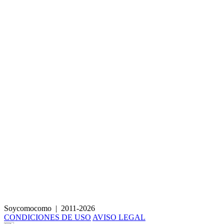
Cúrcuma Latte con rosquillas de manzana
Soycomocomo
|
2011-2026
CONDICIONES DE USO
AVISO LEGAL