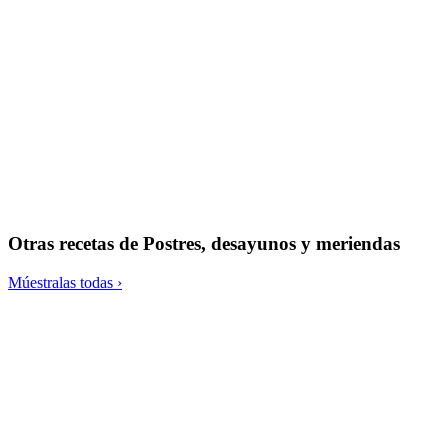
Magdalenas de pera y almendras
Otras recetas de
Postres, desayunos y meriendas
Múestralas todas ›