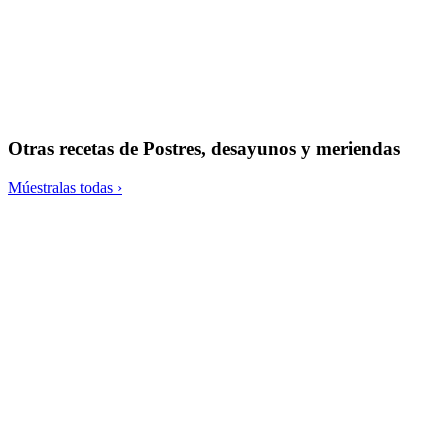
Porridge o crema de coco con chocolate, semillas y fresones
Limonada de agua de coco, lima y matcha
Otras recetas de
Postres, desayunos y meriendas
Múestralas todas ›