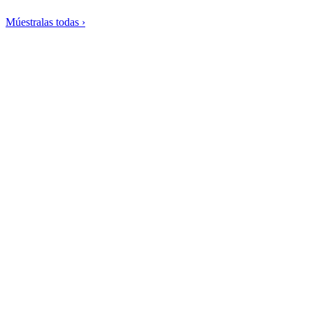
Múestralas todas ›
Crema de espárragos verdes