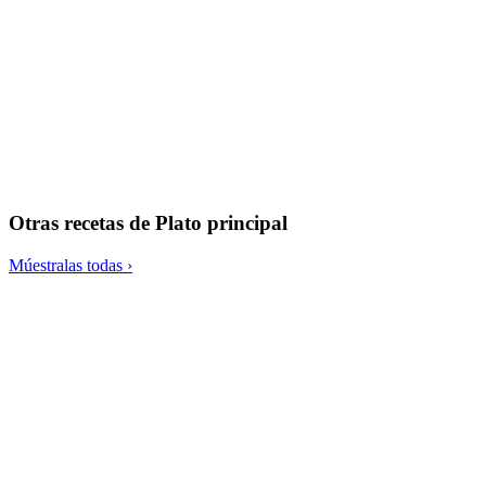
Ketocrackers de tomate seco y aceitunas
Otras recetas de
Plato principal
Múestralas todas ›