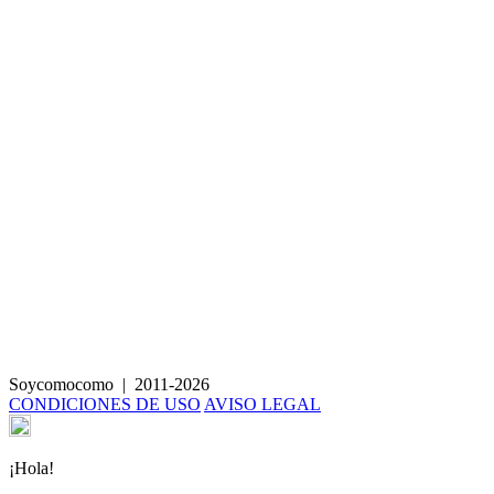
Carrilleras de ternera con tomillo y chocolate
Soycomocomo
|
2011-2026
CONDICIONES DE USO
AVISO LEGAL
¡Hola!