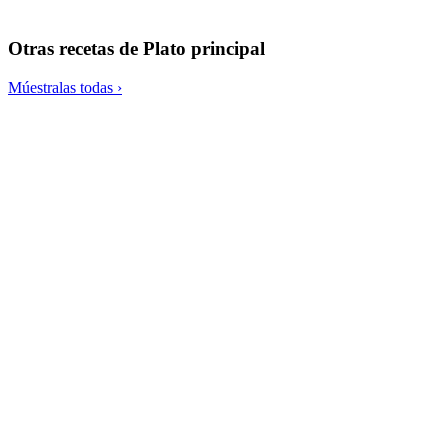
Calabaza rellena de verduras
Otras recetas de
Plato principal
Múestralas todas ›