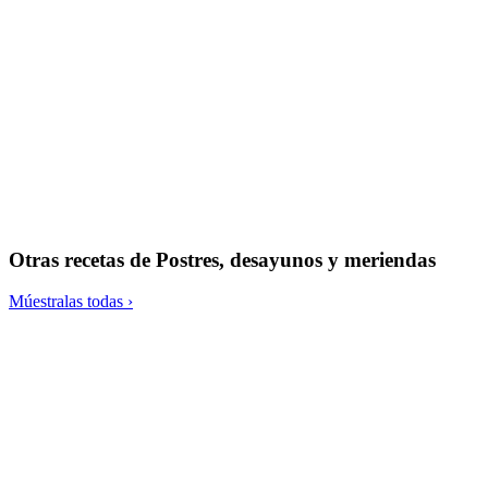
Tacos de lechuga con aguacate, chucrut y salsa tártara
Otras recetas de
Postres, desayunos y meriendas
Múestralas todas ›