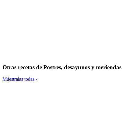
Tartaletas de mango y coco
Porridge proteico de copos e higos
Crunchy granola
Limonada de agua de coco, lima y matcha
Otras recetas de
Postres, desayunos y meriendas
Múestralas todas ›
Pudin de trigo sarraceno con algarroba
Donuts de zanahoria y jengibre con toque de mandarina
Minihelado cetogénico sin lácteos