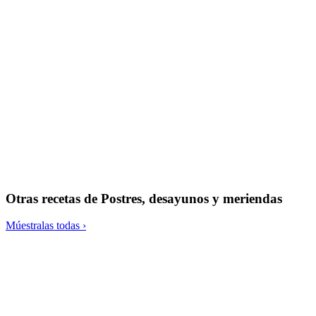
Creps de guisantes con verduras dulces y salsa de kéfir
Otras recetas de
Postres, desayunos y meriendas
Múestralas todas ›