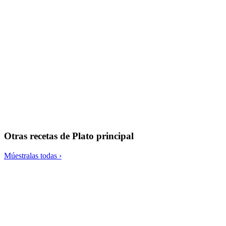
Ensalada de espinacas con quinoa y cebolla deshidratada
Otras recetas de
Plato principal
Múestralas todas ›