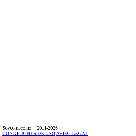
Batido depurativo de papaya, jengibre y limón
Soycomocomo
|
2011-2026
CONDICIONES DE USO
AVISO LEGAL