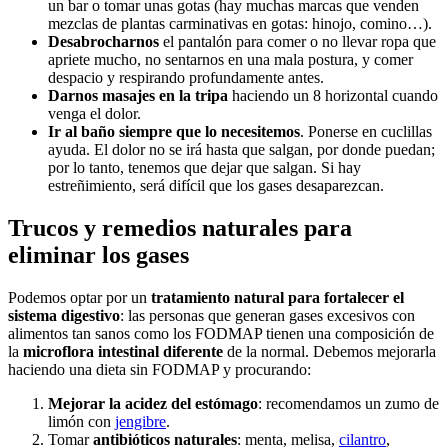
un bar o tomar unas gotas (hay muchas marcas que venden
mezclas de plantas carminativas en gotas: hinojo, comino…).
Desabrocharnos
el pantalón para comer o no llevar ropa que
apriete mucho, no sentarnos en una mala postura, y comer
despacio y respirando profundamente antes.
Darnos masajes en la tripa
haciendo un 8 horizontal cuando
venga el dolor.
Ir al baño siempre que lo necesitemos
. Ponerse en cuclillas
ayuda. El dolor no se irá hasta que salgan, por donde puedan;
por lo tanto, tenemos que dejar que salgan. Si hay
estreñimiento, será difícil que los gases desaparezcan.
Trucos y remedios naturales para
eliminar los gases
Podemos optar por un
tratamiento natural para fortalecer el
sistema digestivo
: las personas que generan gases excesivos con
alimentos tan sanos como los FODMAP tienen una composición de
la
microflora intestinal diferente
de la normal. Debemos mejorarla
haciendo una dieta sin FODMAP y procurando:
Mejorar la acidez del estómago
: recomendamos un zumo de
limón con
jengibre
.
Tomar
antibióticos
naturales
: menta, melisa,
cilantro
,