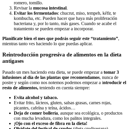
romero, tomillo.
Revisar la
mucosa intestinal
.
Evitar los fermentados
: chucrut, miso, tempeh, kéfir, te
kombucha, etc. Pueden hacer que haya más proliferación
bacteriana y, por lo tanto, más gases. Cuando se acabe el
tratamiento se pueden empezar a incorporar.
Planifícate bien el mes que podrás seguir este “tratamiento”
,
mientras tanto ves haciendo lo que puedas aplicar.
Reintroducción progresiva de alimentos en la dieta
antigases
Pasado un mes haciendo esta dieta, se puede empezar a
tomar 3
infusiones al día de las plantas que recomendamos
, nunca de
postre y según como nos notemos podemos empezar a i
ntroducir el
resto de alimentos,
teniendo en cuenta siempre:
Evita alcohol y tabaco.
Evitar frito, lácteos, gluten, salsas grasas, carnes rojas,
picantes, cafeína y teína, ácidos…
Deja de comer bollería
, aunque sea ecológica, o productos
con mucha levadura, como los palitos integrales.
¡Ojo con el exceso de fibra en la dieta!
Olvídate del festival de crudos
(dieta crudivegana),