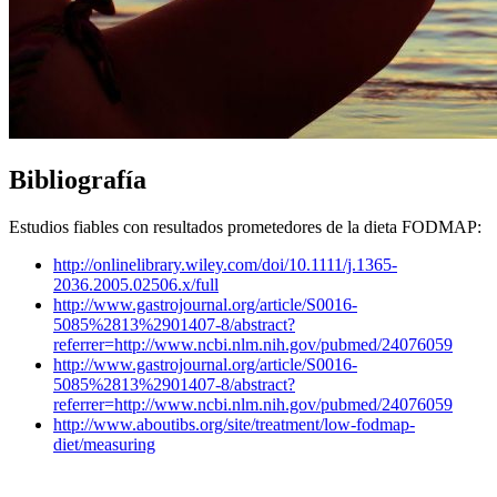
Bibliografía
Estudios fiables con resultados prometedores de la dieta FODMAP:
http://onlinelibrary.wiley.com/doi/10.1111/j.1365-
2036.2005.02506.x/full
http://www.gastrojournal.org/article/S0016-
5085%2813%2901407-8/abstract?
referrer=http://www.ncbi.nlm.nih.gov/pubmed/24076059
http://www.gastrojournal.org/article/S0016-
5085%2813%2901407-8/abstract?
referrer=http://www.ncbi.nlm.nih.gov/pubmed/24076059
http://www.aboutibs.org/site/treatment/low-fodmap-
diet/measuring