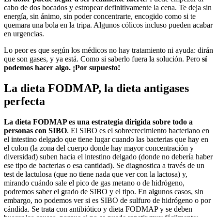
cabo de dos bocados y estropear definitivamente la cena. Te deja sin
energía, sin ánimo, sin poder concentrarte, encogido como si te
quemara una bola en la tripa. Algunos cólicos incluso pueden acabar
en urgencias.
Lo peor es que según los médicos no hay tratamiento ni ayuda: dirán
que son gases, y ya está. Como si saberlo fuera la solución. Pero
sí
podemos hacer algo. ¡Por supuesto!
La dieta FODMAP, la dieta antigases
perfecta
La dieta FODMAP es una estrategia dirigida sobre todo a
personas con SIBO
. El SIBO es el sobrecrecimiento bacteriano en
el intestino delgado que tiene lugar cuando las bacterias que hay en
el colon (la zona del cuerpo donde hay mayor concentración y
diversidad) suben hacia el intestino delgado (donde no debería haber
ese tipo de bacterias o esa cantidad). Se diagnostica a través de un
test de lactulosa (que no tiene nada que ver con la lactosa) y,
mirando cuándo sale el pico de gas metano o de hidrógeno,
podremos saber el grado de SIBO y el tipo. En algunos casos, sin
embargo, no podemos ver si es SIBO de sulfuro de hidrógeno o por
cándida. Se trata con antibiótico y dieta FODMAP y se deben