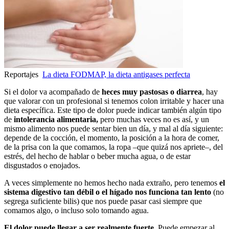
Reportajes
La dieta FODMAP, la dieta antigases perfecta
Si el dolor va acompañado de
heces muy pastosas o diarrea
, hay
que valorar con un profesional si tenemos colon irritable y hacer una
dieta específica. Este tipo de dolor puede indicar también algún tipo
de
intolerancia alimentaria,
pero muchas veces no es así, y un
mismo alimento nos puede sentar bien un día, y mal al día siguiente:
depende de la cocción, el momento, la posición a la hora de comer,
de la prisa con la que comamos, la ropa –que quizá nos apriete–, del
estrés, del hecho de hablar o beber mucha agua, o de estar
disgustados o enojados.
A veces simplemente no hemos hecho nada extraño, pero tenemos
el
sistema digestivo tan débil o el hígado nos funciona tan lento
(no
segrega suficiente bilis) que nos puede pasar casi siempre que
comamos algo, o incluso solo tomando agua.
El dolor puede llegar a ser realmente fuerte
. Puede empezar al