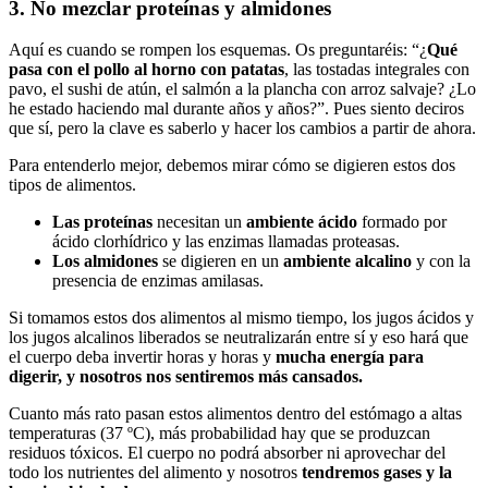
3. No mezclar proteínas y almidones
Aquí es cuando se rompen los esquemas. Os preguntaréis: “¿
Qué
pasa con el pollo al horno con patatas
, las tostadas integrales con
pavo, el sushi de atún, el salmón a la plancha con arroz salvaje? ¿Lo
he estado haciendo mal durante años y años?”. Pues siento deciros
que sí, pero la clave es saberlo y hacer los cambios a partir de ahora.
Para entenderlo mejor, debemos mirar cómo se digieren estos dos
tipos de alimentos.
Las proteínas
necesitan un
ambiente ácido
formado por
ácido clorhídrico y las enzimas llamadas proteasas.
Los almidones
se digieren en un
ambiente alcalino
y con la
presencia de enzimas amilasas.
Si tomamos estos dos alimentos al mismo tiempo, los jugos ácidos y
los jugos alcalinos liberados se neutralizarán entre sí y eso hará que
el cuerpo deba invertir horas y horas y
mucha energía para
digerir, y nosotros nos sentiremos más cansados.
Cuanto más rato pasan estos alimentos dentro del estómago a altas
temperaturas (37 ºC), más probabilidad hay que se produzcan
residuos tóxicos. El cuerpo no podrá absorber ni aprovechar del
todo los nutrientes del alimento y nosotros
tendremos gases y la