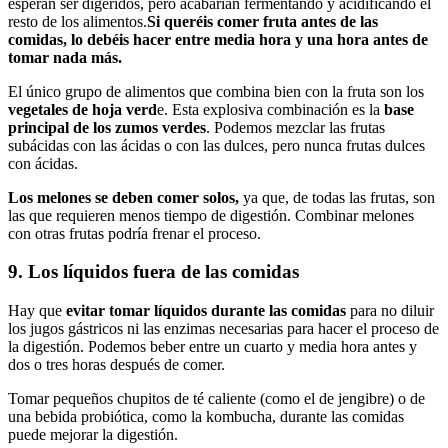
esperan ser digeridos, pero acabarían fermentando y acidificando el
resto de los alimentos.
Si queréis comer fruta antes de las
comidas, lo debéis hacer entre media hora y una hora antes de
tomar nada más.
El único grupo de alimentos que combina bien con la fruta son los
vegetales de hoja verd
e. Esta explosiva combinación es la
base
principal de los zumos verdes
. Podemos mezclar las frutas
subácidas con las ácidas o con las dulces, pero nunca frutas dulces
con ácidas.
Los melones se deben comer solos,
ya que, de todas las frutas, son
las que requieren menos tiempo de digestión. Combinar melones
con otras frutas podría frenar el proceso.
9. Los líquidos fuera de las comidas
Hay que
evitar tomar líquidos durante las comidas
para no diluir
los jugos gástricos ni las enzimas necesarias para hacer el proceso de
la digestión. Podemos beber entre un cuarto y media hora antes y
dos o tres horas después de comer.
Tomar pequeños chupitos de té caliente (como el de jengibre) o de
una bebida probiótica, como la kombucha, durante las comidas
puede mejorar la digestión.