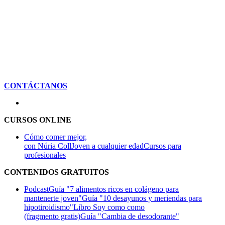
CONTÁCTANOS
CURSOS ONLINE
Cómo comer mejor,
con Núria Coll
Joven a cualquier edad
Cursos para
profesionales
CONTENIDOS GRATUITOS
Podcast
Guía "7 alimentos ricos en colágeno para
mantenerte joven"
Guía "10 desayunos y meriendas para
hipotiroidismo"
Libro Soy como como
(fragmento gratis)
Guía "Cambia de desodorante"